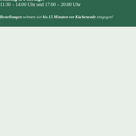
11:30 – 14:00 Uhr und 17:00 – 20:00 Uhr
Bestellungen
nehmen wir
bis 15 Minuten vor Küchenende
entgegen!
Restaurant:
Unser
Haus
und das
Restaurant
schließen um
22:00
und
23:00 Uhr
, außer für
Gruppen
oder bei
Feierlichkeiten
.
Bauernstube:
Mittwoch – Sonntag
Geöffnet von 17:00 bis maximal 23:00 Uhr
Frühstück:
Das
Frühstück
für Hotelgäste bieten wir von
7:00 – 10:00
Uhr an.
An der Wochenenden und montags von
8:00 – 10:00
Uhr.
Rezeption:
Die Rezeption ist von
14:00 – 20:30
Uhr erreichbar.